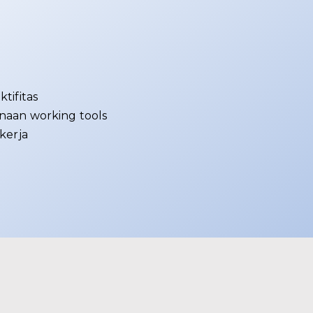
tifitas
aan working tools
kerja