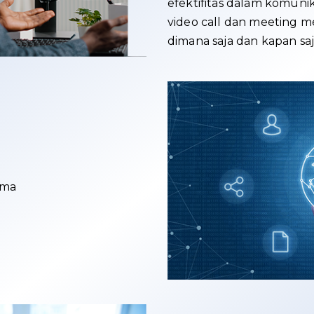
efektifitas dalam komunik
video call dan meeting m
dimana saja dan kapan saj
ama